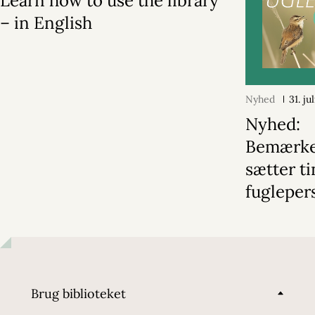
Learn how to use the library
– in English
Nyhed
31. ju
Nyhed:
Bemærk
sætter ti
fugleper
Brug biblioteket