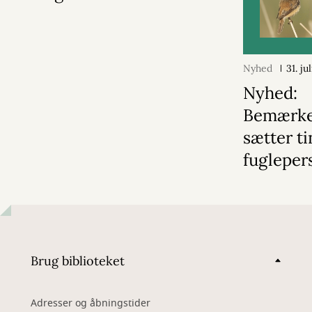
Nyhed
31. ju
Nyhed:
Bemærk
sætter ti
fugleper
Brug biblioteket
Adresser og åbningstider